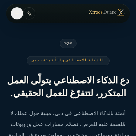
Skip to conten
— الصفحة الرئيسية
Xerxes
Duane
English
الذكاء الاصطناعي والأتمتة · دبي
دع الذكاء الاصطناعي يتولّى العمل
المتكرر، لتتفرّغ للعمل الحقيقي.
أتمتة بالذكاء الاصطناعي في دبي، مبنية حول عملك لا
مُلصقة عليه للعرض. نصمّم مسارات عمل وروبوتات
محادثة ومساعدين مخصّصين يعملون بهدوء في الخلفية،